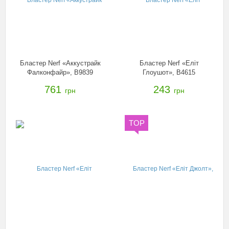
Бластер Nerf «Аккустрайк
Бластер Nerf «Еліт
Фалконфайр», B9839
Глоушот», B4615
761
243
грн
грн
TOP