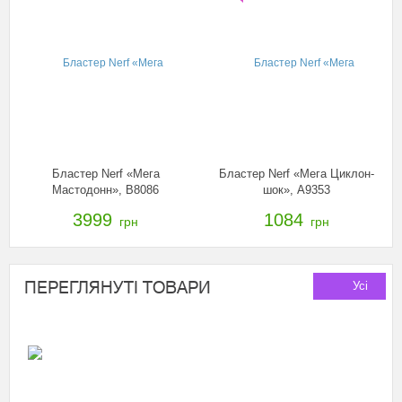
Бластер Nerf «Мега
Бластер Nerf «Мега Циклон-
Мастодонн», B8086
шок», A9353
3999
1084
грн
грн
ПЕРЕГЛЯНУТІ ТОВАРИ
Усі