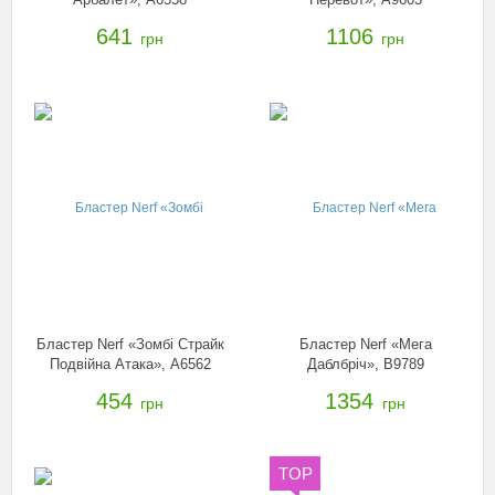
641
1106
грн
грн
Бластер Nerf «Зомбі Страйк
Бластер Nerf «Мега
Подвійна Атака», A6562
Даблбріч», B9789
454
1354
грн
грн
TOP