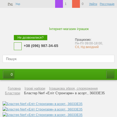
1
0
Рус
Укр
Увійти
Реєстрація
Інтернет-магазин іграшок
Не дозвонилися?
Працюємо:
Пн-Пт 09:00-18:00,
+38 (096) 987-34-65
Сб, Нд вихідний
0
Головна
Ігрові набори
Іграшкова зброя, спорядження
Бластери
Бластер Nerf «Еліт Стронгарм» в асорт., 36033E35