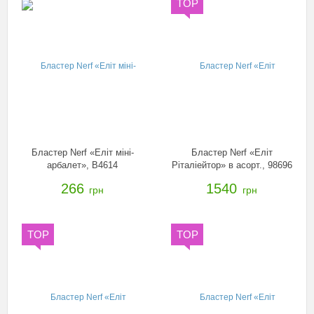
TOP
Бластер Nerf «Еліт міні-
Бластер Nerf «Еліт
арбалет», B4614
Ріталіейтор» в асорт., 98696
266
1540
грн
грн
TOP
TOP