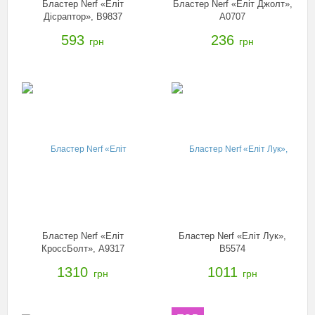
Бластер Nerf «Еліт
Бластер Nerf «Еліт Джолт»,
Дісраптор», B9837
A0707
593
236
грн
грн
Бластер Nerf «Еліт
Бластер Nerf «Еліт Лук»,
КроссБолт», A9317
B5574
1310
1011
грн
грн