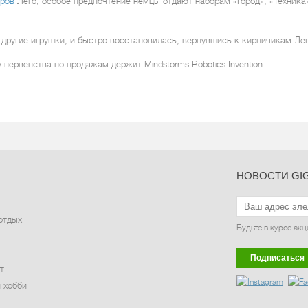
оров
Лего, особое предпочтение немцы отдают наборам «Город», «Техника»
другие игрушки, и быстро восстановилась, вернувшись к кирпичикам Лег
первенства по продажам держит Mindstorms Robotics Invention.
НОВОСТИ GI
отдых
Будьте в курсе акц
Подписаться
т
 хобби