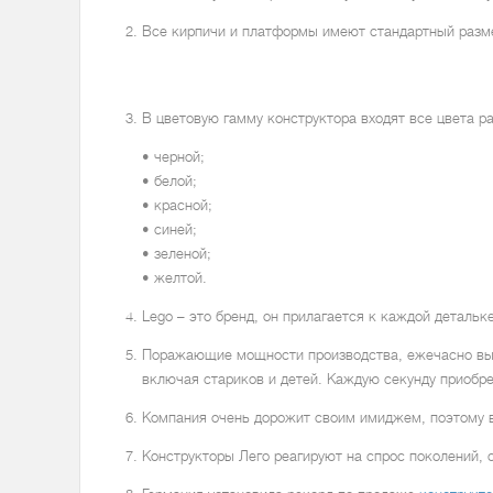
Все кирпичи и платформы имеют стандартный разме
В цветовую гамму конструктора входят все цвета р
• черной;
• белой;
• красной;
• синей;
• зеленой;
• желтой.
Lego – это бренд, он прилагается к каждой детальк
Поражающие мощности производства, ежечасно выпу
включая стариков и детей. Каждую секунду приобре
Компания очень дорожит своим имиджем, поэтому в
Конструкторы Лего реагируют на спрос поколений,