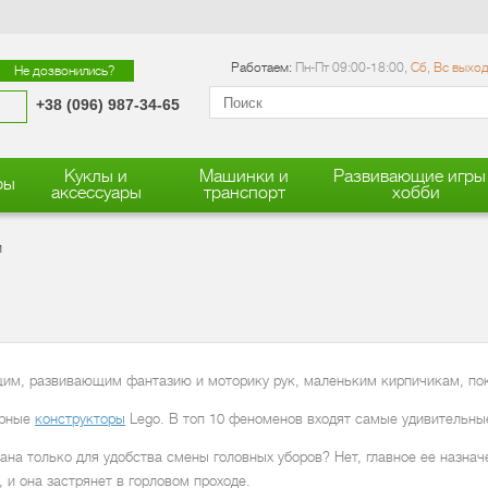
Работаем:
Пн-Пт 09:00-18:00,
Сб, Вс выхо
Не дозвонились?
+38 (096) 987-34-65
Куклы и
Машинки и
Развивающие игры
ры
аксессуары
транспорт
хобби
и
щим, развивающим фантазию и моторику рук, маленьким кирпичикам, по
ярные
конструкторы
Lego. В топ 10 феноменов входят самые удивительны
ана только для удобства смены головных уборов? Нет, главное ее назнач
, и она застрянет в горловом проходе.