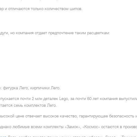
р и отличаются только количеством шипов.
адуги, но компания отдает предпочтение таким расцветкам:
е: фигурка Лего, кирпичики Лего.
скается почти 2 млн деталек Lego, за почти 60 лет компания выпустила
тается семь комплектов Лего.
ысокой цене отвечает высокое качество, гарантирующее безопасность и
 однако любимые всеми комплекты «Замок», «Космос» остаются в произво