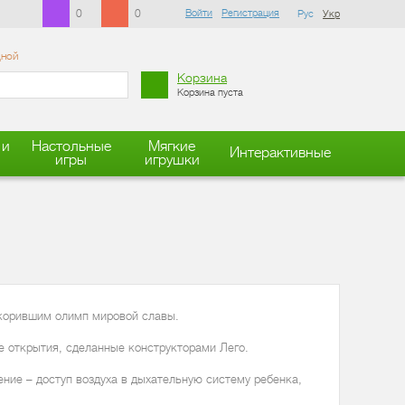
0
0
Войти
Регистрация
Рус
Укр
дной
Корзина
Корзина пуста
 и
Настольные
Мягкие
Интерактивные
игры
игрушки
корившим олимп мировой славы.
е открытия, сделанные конструкторами Лего.
ение – доступ воздуха в дыхательную систему ребенка,