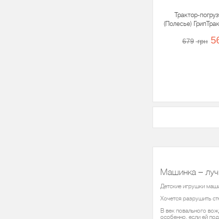
Трактор-погру
(Полесье) ГрипТра
3740
5
679
грн
Машинка – лу
Детские игрушки маши
Хочется разрушить ст
В век повального вож
особенно, если ей п