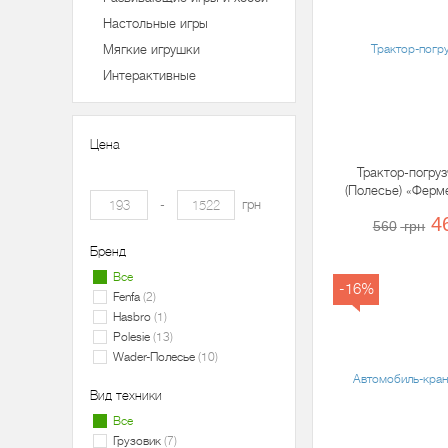
Настольные игры
Мягкие игрушки
Интерактивные
Цена
Трактор-погру
(Полесье) «Ферм
-
грн
цистерной,
4
560
грн
Бренд
Все
-16%
Fenfa
2
Hasbro
1
Polesie
13
Wader-Полесье
10
Вид техники
Все
Грузовик
7