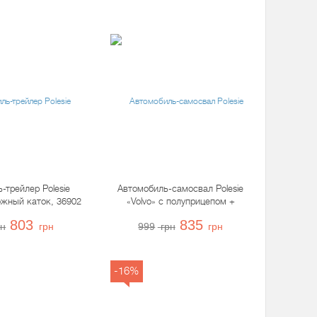
-трейлер Polesie
Автомобиль-самосвал Polesie
ожный каток, 36902
«Volvo» с полуприцепом +
трактор-погрузчик, 36872
803
835
рн
грн
999
грн
грн
-16%