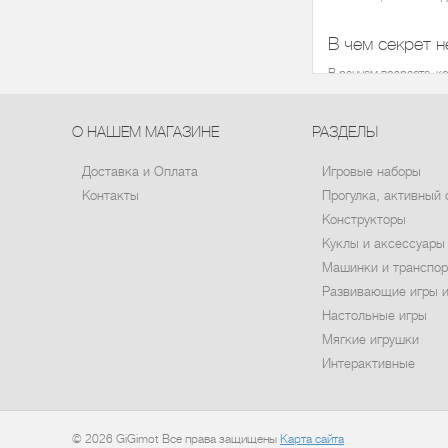
В чем секрет 
В раннем возрасте, к
Игрушки машинки не т
Ребята постарше начи
О НАШЕМ МАГАЗИНЕ
РАЗДЕЛЫ
Присмотритесь, с как
профессии.
Доставка и Оплата
Игровые наборы
Интернет-магазин «Gi
Контакты
Прогулка, активный 
грузовики;
Конструкторы
паровозы;
самосвалы;
Куклы и аксессуары
автомобили;
экскаваторы;
Машинки и транспор
тракторы и др
Развивающие игры и
Прежде, чем купить д
коллекцию полицейски
Настольные игры
Позвольте малышу са
Мягкие игрушки
Возможно, он отдает 
Интерактивные
Сюжетно-ролевые игр
Цены на детские игру
Изюминка от «Gi
© 2026 GiGimot Все права защищены
Карта сайта