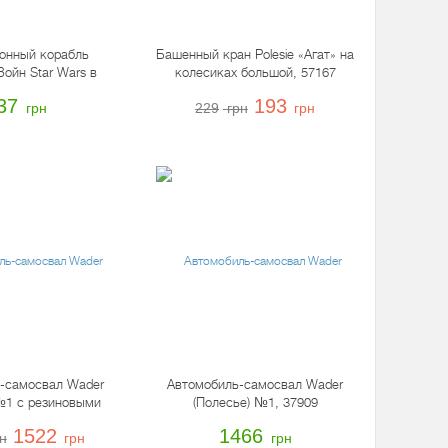
онный корабль
Башенный кран Polesie «Агат» на
ойн Star Wars в
колесиках большой, 57167
рт., B3929
37
193
грн
229
грн
грн
-самосвал Wader
Автомобиль-самосвал Wader
№1 с резиновыми
(Полесье) №1, 37909
ами, 37916
1522
1466
н
грн
грн