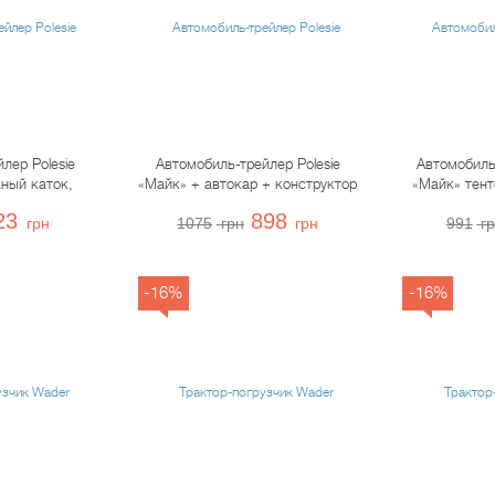
лер Polesie
Автомобиль-трейлер Polesie
Автомобиль 
ный каток,
«Майк» + автокар + конструктор
«Майк» тент
2
«Супер-Микс», 55699
23
898
грн
1075
грн
грн
991
г
-16%
-16%