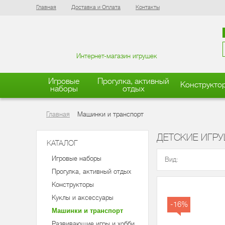
Главная
Доставка и Оплата
Контакты
Интернет-магазин игрушек
Игровые
Прогулка, активный
Конструкто
наборы
отдых
Главная
Машинки и транспорт
ДЕТСКИЕ ИГР
КАТАЛОГ
Игровые наборы
Вид:
Прогулка, активный отдых
Конструкторы
Куклы и аксессуары
-16%
Машинки и транспорт
Развивающие игры и хобби