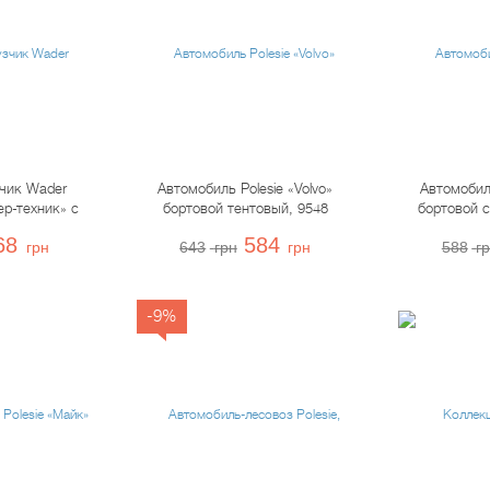
зчик Wader
Автомобиль Polesie «Volvo»
Автомобиль
ер-техник» с
бортовой тентовый, 9548
бортовой с
 37763
68
584
грн
643
грн
грн
588
г
-9%