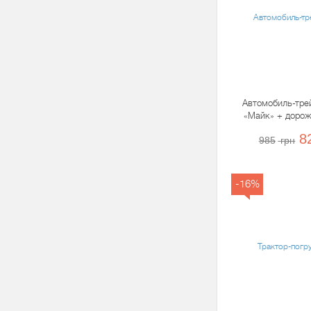
Автомобиль-трей
«Майк» + дорож
5571
8
985
грн
-16%