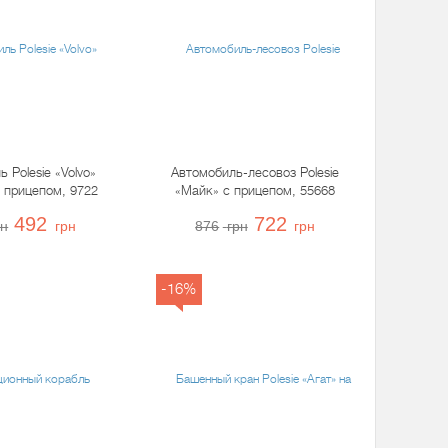
 Polesie «Volvo»
Автомобиль-лесовоз Polesie
 прицепом, 9722
«Майк» с прицепом, 55668
492
722
рн
грн
876
грн
грн
-16%