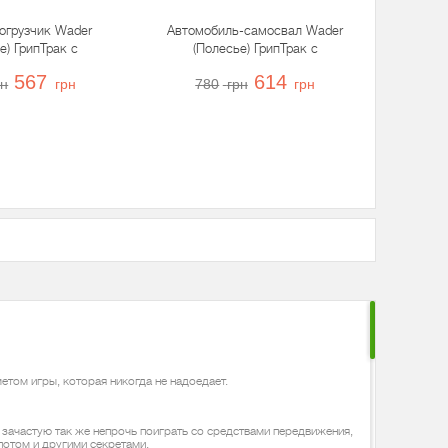
огрузчик Wader
Автомобиль-самосвал Wader
е) ГрипТрак с
(Полесье) ГрипТрак с
ом для животных,
полуприцепом, 37466
567
614
рн
грн
780
грн
грн
37398
етом игры, которая никогда не надоедает.
зачастую так же непрочь поиграть со средствами передвижения,
отом и другими секретами.