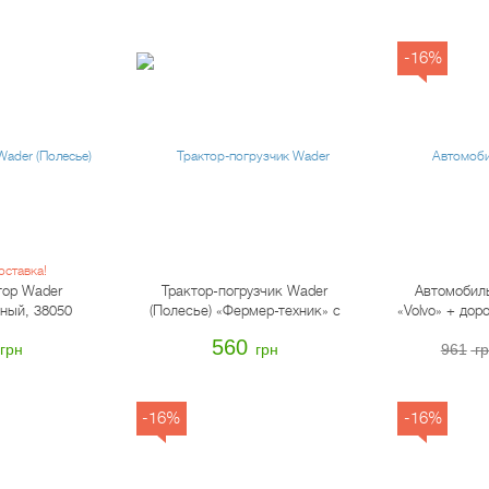
-16%
оставка!
тор Wader
Трактор-погрузчик Wader
Автомобиль
сный, 38050
(Полесье) «Фермер-техник» с
«Volvo» + дор
прицепом, 37770
560
грн
грн
961
г
-16%
-16%