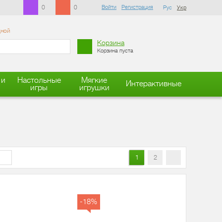
0
0
Войти
Регистрация
Рус
Укр
дной
Корзина
Корзина пуста
 и
Настольные
Мягкие
Интерактивные
игры
игрушки
1
2
-18%