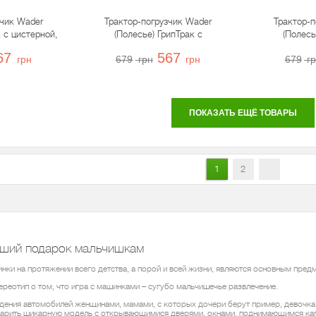
зчик Wader
Трактор-погрузчик Wader
Трактор-п
к с цистерной,
(Полесье) ГрипТрак с
(Полесь
4
полуприцепом, 37411
полуприцеп
67
567
грн
679
грн
грн
679
г
ПОКАЗАТЬ ЕЩЁ ТОВАРЫ
1
2
чший подарок мальчишкам
нки на протяжении всего детства, а порой и всей жизни, являются основным предм
ереотип о том, что игра с машинками – сугубо мальчишечье развлечение.
дения автомобилей женщинами, мамами, с которых дочери берут пример, девочка 
одарить шикарную модель с открывающимися дверями, окнами, поднимающимся кап