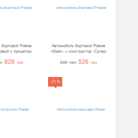
бортовой Polesie
Автомобиль бортовой Polesie
овый с прицепом,
«Майк» + конструктор «Супер-
55576
микс», 55507
828
526
рн
грн
630
грн
грн
-21%