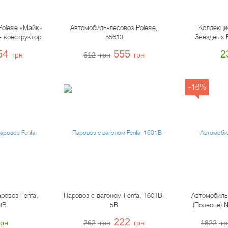
olesie «Майк»
Автомобиль-лесовоз Polesie,
Коллекци
+ конструктор
55613
Звездных В
», 55590
ассо
54
555
2
грн
612
грн
грн
-16%
ровоз Fenfa,
Паровоз с вагоном Fenfa, 1601B-
Автомобиль
3B
5B
(Полесье) 
колес
222
грн
262
грн
грн
1822
гр