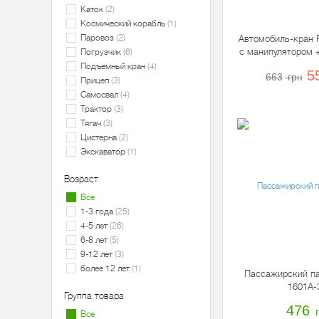
Каток
2
Космический корабль
1
Паровоз
2
Автомобиль-кран P
с манипулятором 
Погрузчик
6
«Супер-Микс
Подъемный кран
4
5
663
грн
Прицеп
3
Самосвал
4
Трактор
3
Тягач
3
Цистерна
2
Экскаватор
1
Возраст
Все
1-3 года
25
4-5 лет
26
6-8 лет
5
9-12 лет
3
более 12 лет
1
Пассажирский па
1601A-
Группа товара
476
Все