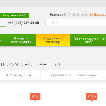
Работаем:
Пн-Пт 09:00-18:00,
Сб, Вс выхо
Не дозвонились?
+38 (096) 987-34-65
Куклы и
Машинки и
Развивающие игры
ры
аксессуары
транспорт
хобби
УШКИ МАШИНКИ, ТРАНСПОРТ
На страницу:
Сортировать по:
-9%
-16%