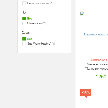
Развлекательные
1
Пол
Все
Мальчикам
26
Серия
Все
Star Wars (Hasbro)
1
Бесплатная д
Мега-экскава
(Полесье) коле
1260
-16%