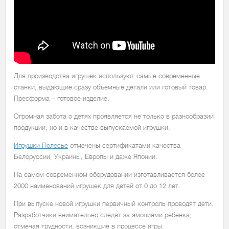
Для производства игрушек используют самые современные
станки, выдающие сразу объемные детали или готовый товар.
Пресформа – готовое изделие.
Огромная забота о детях проявляется не только в разнообразии
продукции, но и в качестве выпускаемой игрушки.
Игрушки Полесье
отмечены сертификатами качества
Белоруссии, Украины, Европы и даже Японии.
На самом современном оборудовании изготавливается более
2000 наименований игрушек для детей от 0 до 12 лет.
При выпуске новой игрушки первичный контроль проводят дети.
Разработчики внимательно следят за эмоциями ребенка,
отмечая трудности, возникшие в процессе игры.