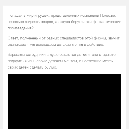
Попадая в мир игрушек, представленных компанией Полесье,
невольно задаешь вопрос, а откуда берутся эти фантастические
произведения?
Ответ, полученный от разных специалистов этой фирмы, звучит
одинаково - мы воплощаем детские мечты в действие.
Взрослые сотрудники в душе остаются детьми, они стараются
подарить жизнь своим детским мечтам, и настоящие мечты
своих детей сделать былью.