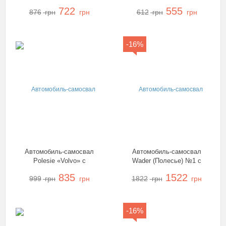
55668
722
555
876
грн
грн
612
грн
грн
-16%
Автомобиль-самосвал
Автомобиль-самосвал
Polesie «Volvo» с
Wader (Полесье) №1 с
полуприцепом + трактор-
резиновыми колесами,
835
1522
999
грн
грн
1822
грн
грн
погрузчик, 36872
37916
-16%