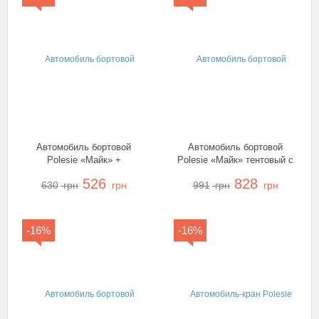
Автомобиль бортовой
Автомобиль бортовой
Polesie «Майк» +
Polesie «Майк» тентовый с
конструктор «Супер-микс»,
прицепом, 55576
526
828
630
грн
грн
991
грн
грн
55507
-16%
-16%