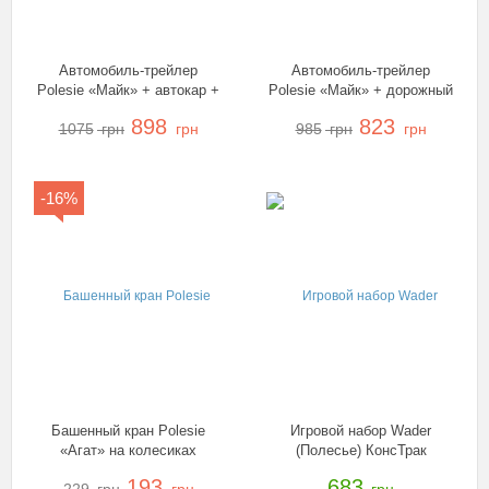
Автомобиль-трейлер
Автомобиль-трейлер
Polesie «Майк» + автокар +
Polesie «Майк» + дорожный
конструктор «Супер-Микс»,
каток, 55712
898
823
1075
грн
грн
985
грн
грн
55699
-16%
Башенный кран Polesie
Игровой набор Wader
«Агат» на колесиках
(Полесье) КонсТрак
большой, 57167
трёхосный автомобиль-
193
683