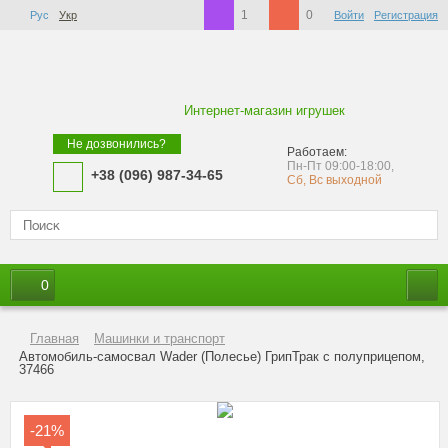
1
0
Рус
Укр
Войти
Регистрация
Интернет-магазин игрушек
Не дозвонились?
Работаем:
Пн-Пт 09:00-18:00,
+38 (096) 987-34-65
Сб, Вс выходной
0
Главная
Машинки и транспорт
Автомобиль-самосвал Wader (Полесье) ГрипТрак с полуприцепом,
37466
-21%