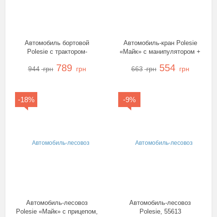
Автомобиль бортовой
Автомобиль-кран Polesie
Polesie с трактором-
«Майк» с манипулятором +
погрузчиком, 36865
конструктор «Супер-Микс»,
789
554
944
грн
грн
663
грн
грн
55590
-18%
-9%
Автомобиль-лесовоз
Автомобиль-лесовоз
Polesie «Майк» с прицепом,
Polesie, 55613