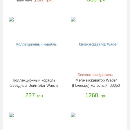
229
грн
грн
грн
самосвал + КонсТрак
трактор-погрузчик, 38159
Бесплатная доставка!
Коллекционный корабль
Мега-экскаватор Wader
Звездных Войн Star Wars в
(Полесье) колесный, 38050
ассорт., B3929
237
1260
грн
грн