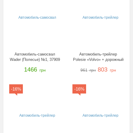
Автомобиль-самосвал
Автомобиль-трейлер
Wader (Полесье) №1, 37909
Polesie «Volvo» + дорожный
каток, 36902
1466
803
грн
961
грн
грн
-16%
-16%