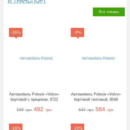
И ТРАНСПОРТ
Все товары
-16%
-9%
Автомобиль Polesie «Volvo»
Автомобиль Polesie «Volvo»
бортовой с прицепом, 9722
бортовой тентовый, 9548
492
584
588
грн
грн
643
грн
грн
-16%
-16%