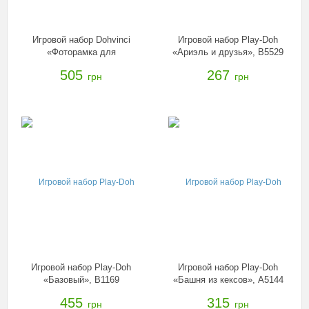
Игровой набор Dohvinci
Игровой набор Play-Doh
«Фоторамка для
«Ариэль и друзья», B5529
фотографий Холодное
505
267
грн
грн
сердце», B6287
Игровой набор Play-Doh
Игровой набор Play-Doh
«Базовый», B1169
«Башня из кексов», A5144
455
315
грн
грн