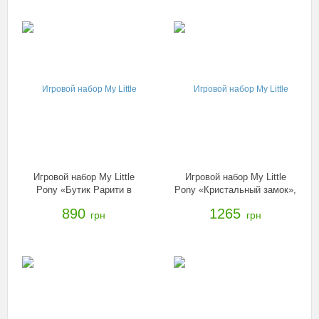
Игровой набор My Little
Игровой набор My Little
Pony «Бутик Рарити в
Pony «Кристальный замок»,
Кантерлоте», B8811
B5255
890
1265
грн
грн