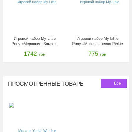
Игровой набор My Little
Игровой набор My Little
Pony «Мерцание: Замок»,
Pony «Морская песня Pinkie
C1058
Pie», C0684/C1834EU40
1742
775
грн
грн
ПРОСМОТРЕННЫЕ ТОВАРЫ
Все