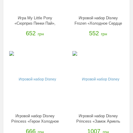
Игра My Little Pony
Игровой набор Disney
«Сюрприз Пинки Пай»,
Frozen «Холодное Сердце
B2222
Олаф», B5167
652
552
грн
грн
Игровой набор Disney
Игровой набор Disney
Princess «Герои Холодное
Princess «Замок Ариель
сердце» в ассорт., B5191
для игры с водой», B5836
666
1007
грн
грн