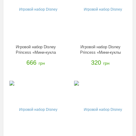
Игровой набор Disney
Игровой набор Disney
Princess «Мини-кукла
Princess «Мини-куклы
Принцесса и сцена из
Холодное сердце с другом»
666
320
грн
грн
фильма» в ассорт., B5341
в ассорт., B5185