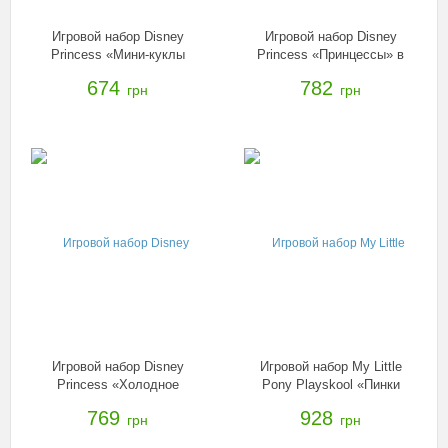
Игровой набор Disney
Игровой набор Disney
Princess «Мини-куклы
Princess «Принцессы» в
Холодное сердце» в ассорт.
ассорт. (без кукол), B5309
674
782
грн
грн
B5194
Игровой набор Disney
Игровой набор My Little
Princess «Холодное
Pony Playskool «Пинки
сердце» в ассорт., B5175
Пай», B4622
769
928
грн
грн