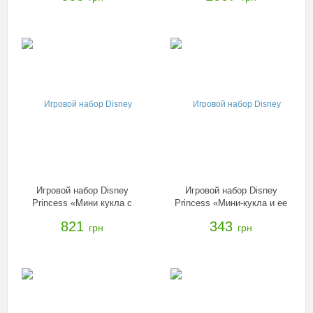
Игровой набор Disney
Игровой набор Disney
Princess «Мини кукла с
Princess «Мини-кукла и ее
аксессуарами» в ассорт.,
друг» в ассорт., B5331
821
343
грн
грн
B5344