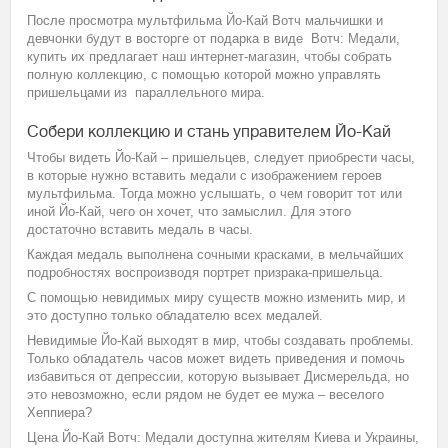
После просмотра мультфильма Йо-Кай Вотч мальчишки и
девчонки будут в восторге от подарка в виде Вотч: Медали,
купить их предлагает наш интернет-магазин, чтобы собрать
полную коллекцию, с помощью которой можно управлять
пришельцами из параллельного мира.
Собери коллекцию и стань управителем Йо-Кай
Чтобы видеть Йо-Кай – пришельцев, следует приобрести часы,
в которые нужно вставить медали с изображением героев
мультфильма. Тогда можно услышать, о чем говорит тот или
иной Йо-Кай, чего он хочет, что замыслил. Для этого
достаточно вставить медаль в часы.
Каждая медаль выполнена сочными красками, в мельчайших
подробностях воспроизводя портрет призрака-пришельца.
С помощью невидимых миру существ можно изменить мир, и
это доступно только обладателю всех медалей.
Невидимые Йо-Кай выходят в мир, чтобы создавать проблемы.
Только обладатель часов может видеть приведения и помочь
избавиться от депрессии, которую вызывает Дисмерельда, но
это невозможно, если рядом не будет ее мужа – веселого
Хеппиера?
Цена Йо-Кай Вотч: Медали доступна жителям Киева и Украины,