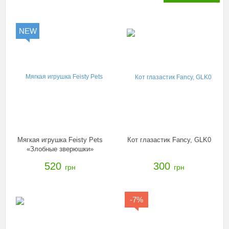
NEW
Мягкая игрушка Feisty Pets
Кот глазастик Fancy, GLK0
«Злобные зверюшки»
Панда, 32318.006
520
300
грн
грн
-7%