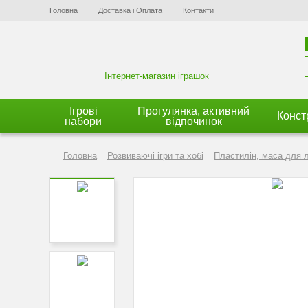
Головна
Доставка і Оплата
Контакти
Інтернет-магазин іграшок
Ігрові
Прогулянка, активний
Конст
набори
відпочинок
Головна
Розвиваючі ігри та хобі
Пластилін, маса для 