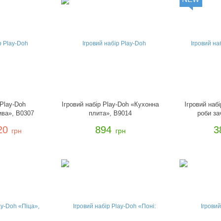
 Play-Doh
Ігровий набір Play-Doh «Кухонна
Ігровий набі
ива», B0307
плита», B9014
роби за
20
894
3
грн
грн