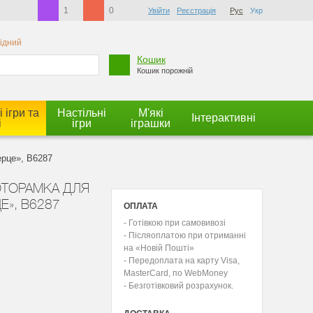
1
0
Увійти
Реєстрація
Рус
Укр
хідний
Кошик
Кошик порожній
 ігри та
Настільні
М'які
Інтерактивні
і
ігри
іграшки
ерце», B6287
ФОТОРАМКА ДЛЯ
Е», B6287
ОПЛАТА
- Готівкою при самовивозі
- Післяоплатою при отриманні
на «Новій Пошті»
- Передоплата на карту Visa,
MasterCard, по WebMoney
- Безготівковий розрахунок.