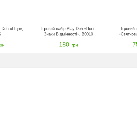
y-Doh «Піца»,
Ігровий набір Play-Doh «Поні:
Ігровий 
6
Знаки Відмінності», B0010
«Святкови
180
7
грн
грн