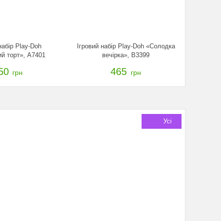
набір Play-Doh
Ігровий набір Play-Doh «Солодка
й торт», A7401
вечірка», B3399
50
465
грн
грн
Усі