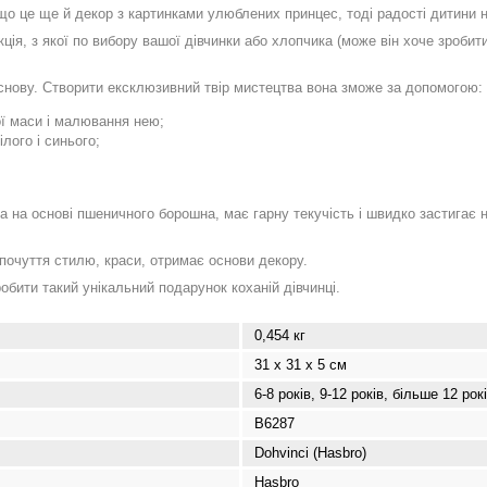
кщо це ще й декор з картинками улюблених принцес, тоді радості дитини 
, з якої по вибору вашої дівчинки або хлопчика (може він хоче зробити
основу. Створити ексклюзивний твір мистецтва вона зможе за допомогою:
ї маси і малювання нею;
лого і синього;
​​на основі пшеничного борошна, має гарну текучість і швидко застигає н
очуття стилю, краси, отримає основи декору.
ити такий унікальний подарунок коханій дівчинці.
0,454 кг
31 х 31 х 5 см
6-8 років, 9-12 років, більше 12 рок
B6287
Dohvinci (Hasbro)
Hasbro