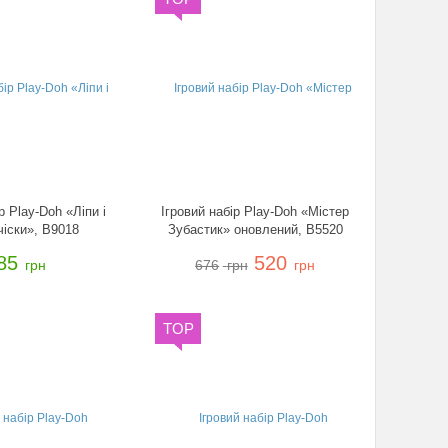
р Play-Doh «Ліпи і
Ігровий набір Play-Doh «Містер
чіски», B9018
Зубастик» оновлений, B5520
85
520
грн
676
грн
грн
TOP