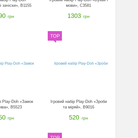
 зачіски», B1155
мови», C3581
90
1303
грн
грн
TOP
р Play-Doh «Замок
Ігровий набір Play-Doh «Зроби
ива», B5523
та міряй», B9016
50
520
грн
грн
TOP