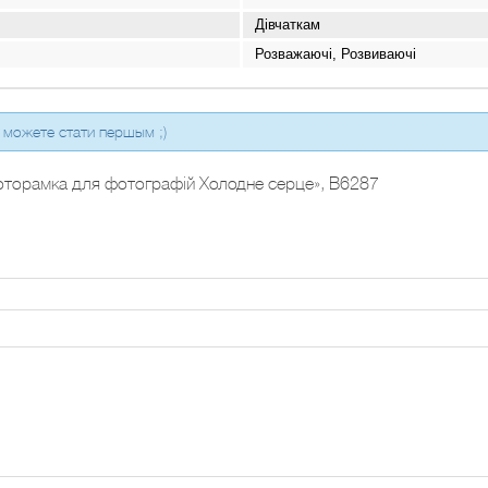
Дівчаткам
Розважаючі, Розвиваючі
 можете стати першым ;)
«Фоторамка для фотографій Холодне серце», B6287