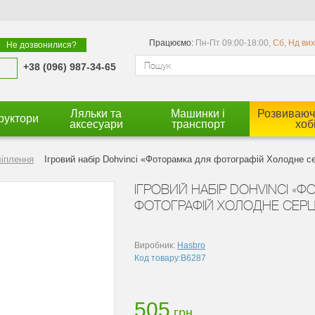
Працюємо:
Пн-Пт 09:00-18:00,
Сб, Нд ви
Не дозвонилися?
+38 (096) 987-34-65
Ляльки та
Машинки і
Розвиваючі
руктори
аксесуари
транспорт
хоб
ліплення
Ігровий набір Dohvinci «Фоторамка для фотографій Холодне с
ІГРОВИЙ НАБІР DOHVINCI «
ФОТОГРАФІЙ ХОЛОДНЕ СЕРЦ
Виробник:
Hasbro
Код товару:B6287
505
грн