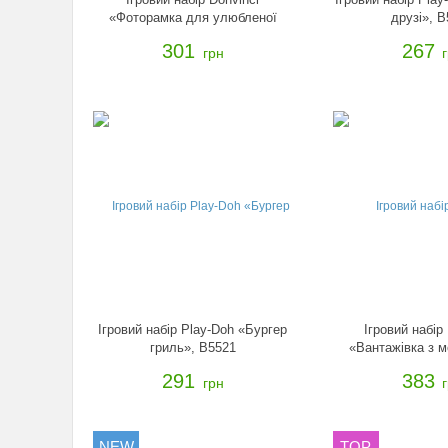
«Фоторамка для улюбленої
друзі», 
фотографії», B4933
301
267
грн
Ігровий набір Play-Doh «Бургер
Ігровий набір
гриль», B5521
«Вантажівка з 
B341
291
383
грн
NEW
TOP