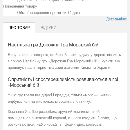
Повернення товару
- Обмін/повернення протягом 14 днів.
Детальніше
ПРО ТОВАР
ВІДГУКИ
Настільна гра Дорожня Гра Морський бій
Вирушаючи в подорож, щоб розбавити нудьгу у дорозі, візьміть
з собою Настільну гру «Дорожня Гра Морський бій», купити яку
пропонує наш інтернет-магазин жителям Києва та України.
Спритність і спостережливість розвиваються в грі
«Морський бій»
У цю гру грали ще дідусі і прадіди, тільки «морські битви»
відбувалися на листочках із зошита в клітинку.
Компанія Хасбро розробила зручний комплект, який
поміщається в невеликій коробці, в нього входить 2 поля, що
розкриваються, набір кораблів і фішки двох кольорів.