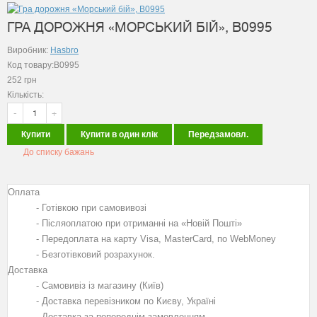
ГРА ДОРОЖНЯ «МОРСЬКИЙ БІЙ», B0995
Виробник:
Hasbro
Код товару:B0995
252
грн
Кількість:
-
+
Купити
Купити в один клік
Передзамовл.
До списку бажань
Оплата
- Готівкою при самовивозі
- Післяоплатою при отриманні на «Новій Пошті»
- Передоплата на карту Visa, MasterCard, по WebMoney
- Безготівковий розрахунок.
Доставка
- Самовивіз із магазину (Київ)
- Доставка перевізником по Києву, Україні
- Доставка за попереднім замовленням