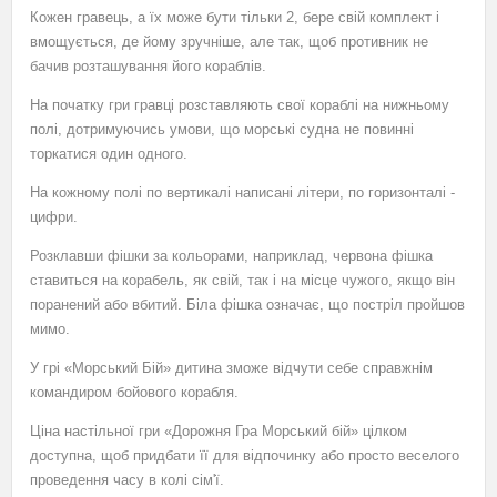
Кожен гравець, а їх може бути тільки 2, бере свій комплект і
вмощується, де йому зручніше, але так, щоб противник не
бачив розташування його кораблів.
На початку гри гравці розставляють свої кораблі на нижньому
полі, дотримуючись умови, що морські судна не повинні
торкатися один одного.
На кожному полі по вертикалі написані літери, по горизонталі -
цифри.
Розклавши фішки за кольорами, наприклад, червона фішка
ставиться на корабель, як свій, так і на місце чужого, якщо він
поранений або вбитий. Біла фішка означає, що постріл пройшов
мимо.
У грі «Морський Бій» дитина зможе відчути себе справжнім
командиром бойового корабля.
Ціна настільної гри «Дорожня Гра Морський бій» цілком
доступна, щоб придбати її для відпочинку або просто веселого
проведення часу в колі сім'ї.