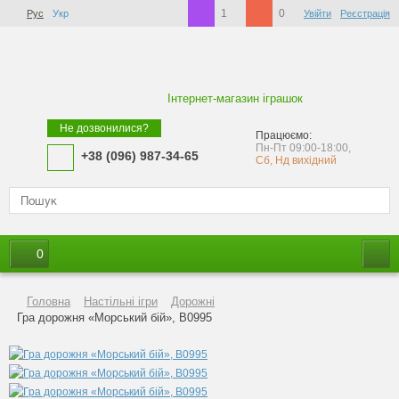
1
0
Рус
Укр
Увійти
Реєстрація
Інтернет-магазин іграшок
Не дозвонилися?
Працюємо:
Пн-Пт 09:00-18:00,
+38 (096) 987-34-65
Сб, Нд вихідний
0
Головна
Настільні ігри
Дорожні
Гра дорожня «Морський бій», B0995