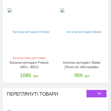
Безкоштовна доставка!
Каталка мотоцикл Polesie
Каталка мотоцикл Wader
«МХ», 46512
(Полісся) «Моторбайк»
зелений, 40480
1085
959
грн
грн
ПЕРЕГЛЯНУТІ ТОВАРИ
Усі