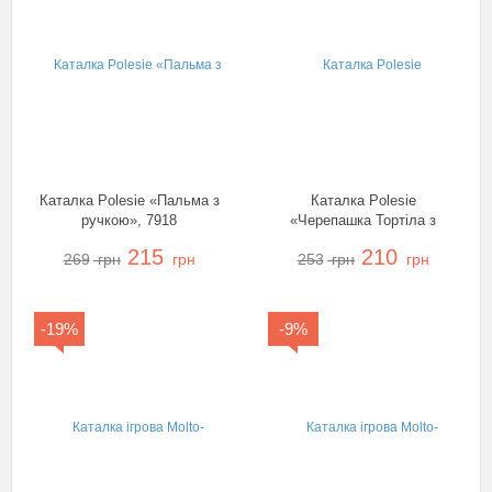
Каталка Polesie «Пальма з
Каталка Polesie
ручкою», 7918
«Черепашка Тортіла з
ручкою», 3637
215
210
269
грн
грн
253
грн
грн
-19%
-9%