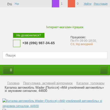
1
0
Рус
Укр
Увійти
Реєстрація
Інтернет-магазин іграшок
Не дозвонилися?
Працюємо:
Пн-Пт 09:00-18:00,
+38 (096) 987-34-65
Сб, Нд вихідний
0
Головна
Прогулянка, активний відпочинок
Каталки, толокары
Каталка автомобіль Wader (Полісся) «Мій улюблений автомобіль»
зі звуковим сигналом, 44600