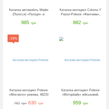
Каталка автомобіль Wader
Каталка мотоцикл Coloma Y
(Полісся) «Поліція» зі
Pastor-Polesie «Фантомм»,
звуковим сигналом, 42231
46499
985
882
грн
грн
-19%
Каталка мотоцикл Polesie
Каталка мотоцикл Polesie
«Міні-мото» рожева, 48233
«Моторбайк» військовий,
49308
630
959
782
грн
грн
грн