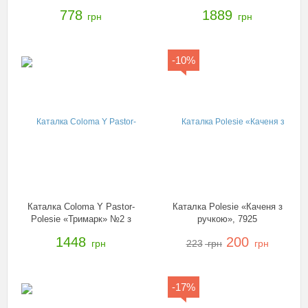
46154
з ігровою панеллю, ручкою і
778
1889
грн
грн
ремінцем, 46314
-10%
Каталка Coloma Y Pastor-
Каталка Polesie «Каченя з
Polesie «Тримарк» №2 з
ручкою», 7925
панеллю, 46482
1448
200
грн
223
грн
грн
-17%