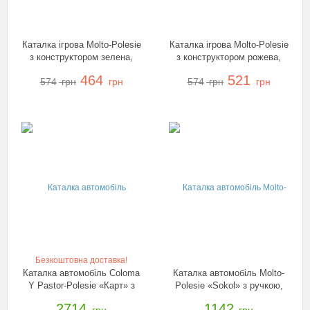
Каталка ігрова Molto-Polesie
Каталка ігрова Molto-Polesie
з конструктором зелена,
з конструктором рожева,
58133
58140
464
521
574
грн
грн
574
грн
грн
Безкоштовна доставка!
Каталка автомобіль Coloma
Каталка автомобіль Molto-
Y Pastor-Polesie «Карт» з
Polesie «Sokol» з ручкою,
педалями, 49551
48172
2714
1142