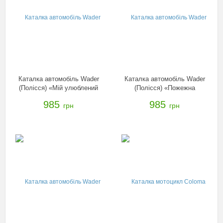
Каталка автомобіль Wader
Каталка автомобіль Wader
(Полісся) «Мій улюблений
(Полісся) «Пожежна
автомобіль» зі звуковим
команда» зі звуковим
985
985
грн
грн
сигналом, 44617
сигналом, 42255