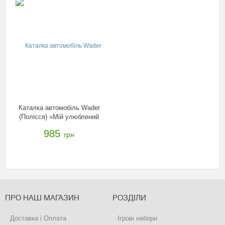
Каталка автомобіль Wader
(Полісся) «Мій улюблений
автомобіль» зі звуковим
985
грн
сигналом, 44600
ПРО НАШ МАГАЗИН
РОЗДІЛИ
Доставка і Оплата
Ігрові набори