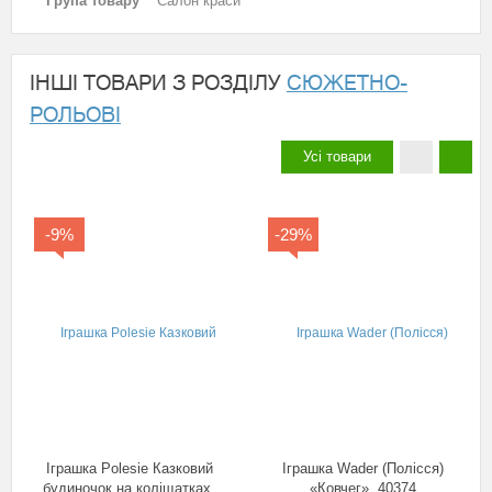
Група товару
Салон краси
ІНШІ ТОВАРИ З РОЗДІЛУ
СЮЖЕТНО-
РОЛЬОВІ
Усі товари
-9%
-29%
Іграшка Polesie Казковий
Іграшка Wader (Полісся)
будиночок на коліщатках,
«Ковчег», 40374