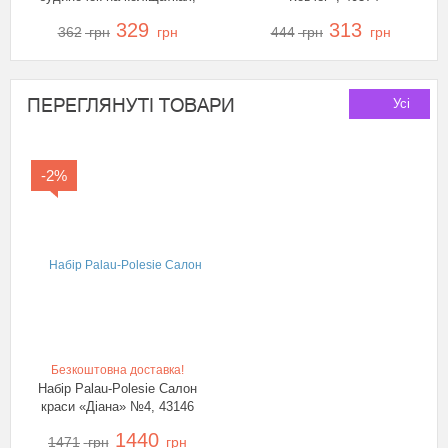
48769
329
313
362
грн
грн
444
грн
грн
ПЕРЕГЛЯНУТІ ТОВАРИ
Усі
-2%
Безкоштовна доставка!
Набір Palau-Polesie Салон
краси «Діана» №4, 43146
1440
1471
грн
грн