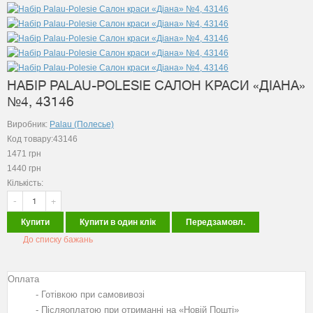
НАБІР PALAU-POLESIE САЛОН КРАСИ «ДІАНА»
№4, 43146
Виробник:
Palau (Полесье)
Код товару:43146
1471
грн
1440
грн
Кількість:
-
+
Купити
Купити в один клік
Передзамовл.
До списку бажань
Оплата
- Готівкою при самовивозі
- Післяоплатою при отриманні на «Новій Пошті»