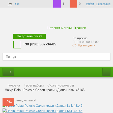
1
0
Рус
Укр
Увійти
Реєстрація
Інтернет-магазин іграшок
Не дозвонилися?
Працюємо:
Пн-Пт 09:00-18:00,
+38 (096) 987-34-65
Сб, Нд вихідний
0
Головна
Ігрові набори
Сюжетно-рольові
Набір Palau-Polesie Салон краси «Діана» №4, 43146
Безкоштовна доставка!
-2%