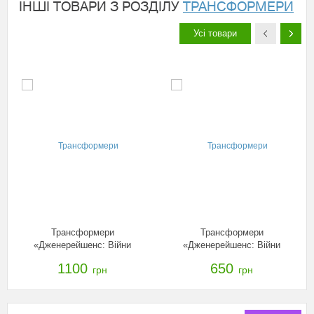
ІНШІ ТОВАРИ З РОЗДІЛУ
ТРАНСФОРМЕРИ
Усі товари
Трансформери
Трансформери
«Дженерейшенс: Війни
«Дженерейшенс: Війни
титанів Вояджер» в асорт.,
титанів Делюкс» в асорт.,
1100
650
грн
грн
B7769
B7762