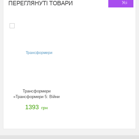
ПЕРЕГЛЯНУТІ ТОВАРИ
Усі
Трансформери
«Трансформери 5: Війни
Grimlock»,
1393
грн
C0886/C1318EU40