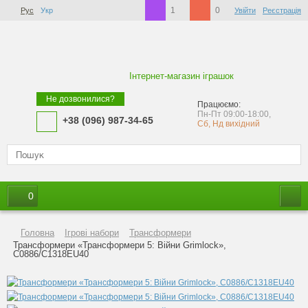
1
0
Рус
Укр
Увійти
Реєстрація
Інтернет-магазин іграшок
Не дозвонилися?
Працюємо:
Пн-Пт 09:00-18:00,
+38 (096) 987-34-65
Сб, Нд вихідний
0
Головна
Ігрові набори
Трансформери
Трансформери «Трансформери 5: Війни Grimlock»,
C0886/C1318EU40