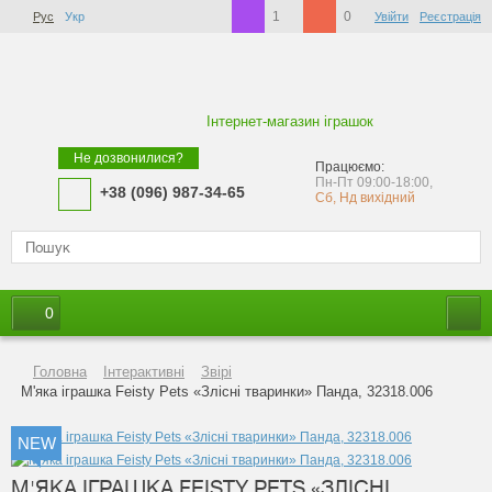
1
0
Рус
Укр
Увійти
Реєстрація
Інтернет-магазин іграшок
Не дозвонилися?
Працюємо:
Пн-Пт 09:00-18:00,
+38 (096) 987-34-65
Сб, Нд вихідний
0
Головна
Інтерактивні
Звірі
М'яка іграшка Feisty Pets «Злісні тваринки» Панда, 32318.006
NEW
М'ЯКА ІГРАШКА FEISTY PETS «ЗЛІСНІ