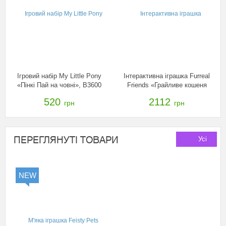
Ігровий набір My Little Pony
Інтерактивна іграшка Furreal
«Пінкі Пай на човні», B3600
Friends «Грайливе кошеня
Дейзі» , A2003
520
2112
грн
грн
ПЕРЕГЛЯНУТІ ТОВАРИ
Усі
NEW